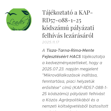
Tájékoztató a KAP-
RD57-088-1-25
kódszámú pályázati
felhívás lezárásáról
2025.11.17
Tisza-Tarna-Rima-Mente
A
Fejlesztéséért HACS
tájékoztatja
a kedvezményezetteket, hogy a
2025.07.23. napján megjelent
"Mikrovállalkozások indítása,
fenntartása, piaci helyzetük
erősítése" című (KAP-RD57-088-1-
25 kódszámú) pályázati felhívást
a Közös Agrárpolitikából és a
nemzeti költségvetésből biztosított